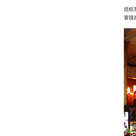
造紙
實踐