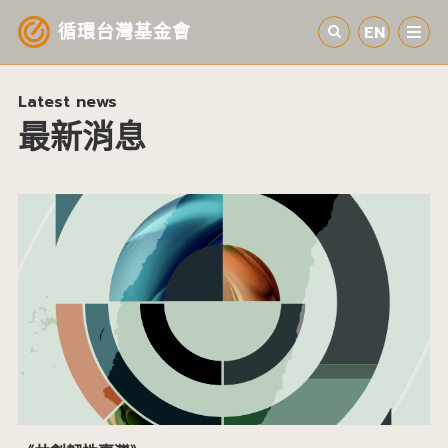
做夢，就會開啟新的現實。
循環台灣基金會
EN
認識循環經濟
Latest news
最新消息
產業與案例
循環社會
參與我們
其他資源
最新消息
關於我們