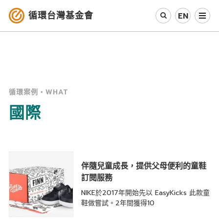
循環台灣基金會
EN
認識循環經濟
產業與案例
循環案例・WHAT
循環社會
國際
參與我們
其他資源
伴隨兒童成長，提供父母便利的童鞋
最新消息
訂閱服務
NIKE於2017年開始先以 EasyKicks 此款童
關於我們
鞋做嘗試。2年間獲得10