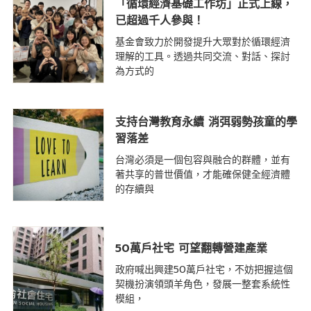
「循環經濟基礎工作坊」正式上線，
已超過千人參與！
基金會致力於開發提升大眾對於循環經濟
理解的工具。透過共同交流、對話、探討
為方式的
支持台灣教育永續 消弭弱勢孩童的學
習落差
台灣必須是一個包容與融合的群體，並有
著共享的普世價值，才能確保健全經濟體
的存續與
50萬戶社宅 可望翻轉營建產業
政府喊出興建50萬戶社宅，不妨把握這個
契機扮演領頭羊角色，發展一整套系統性
模組，