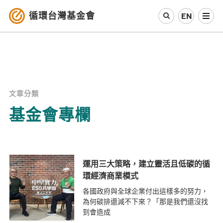
循環台灣基金會
EN
認識循環經濟
產業與案例
文章分類
循環社會
基金會專欄
參與我們
其他資源
運用三大策略，建立靈活且低碳的循
環經濟商業模式
最新消息
各國政府與全球企業付出這樣多的努力，
為何碳排還減不下來？「那是我們還沒找
關於我們
到會造成