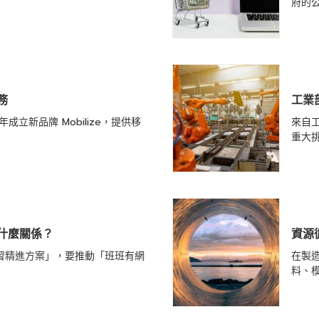
府的
務
工業
立新品牌 Mobilize，提供移
來自
重大
什麼關係？
資源
習精進方案」，要推動「班班有網
在製
料、