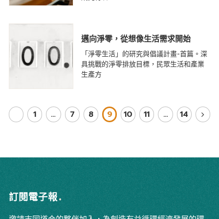
邁向淨零，從想像生活需求開始
「淨零生活」的研究與倡議計畫-首篇。深
具挑戰的淨零排放目標，民眾生活和產業
生產方
1
…
7
8
9
10
11
…
14
訂閱電子報